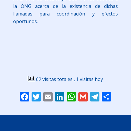
la ONG acerca de la existencia de dichas
llamadas para coordinación y efectos
oportunos.
62 visitas totales
, 1 visitas hoy
Facebook
Twitter
Email
LinkedIn
WhatsApp
Gmail
Telegr
Comp