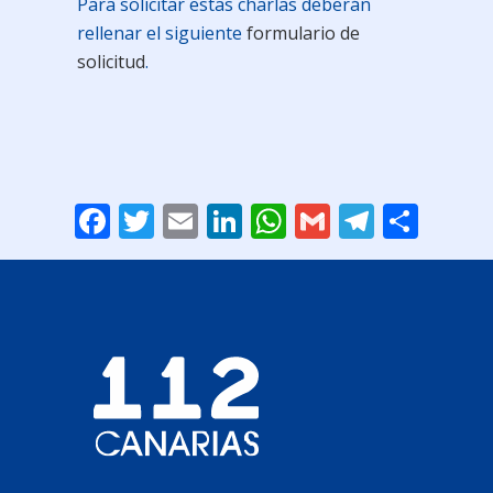
Para solicitar estas charlas deberán
rellenar el siguiente
formulario de
solicitud
.
Facebook
Twitter
Email
LinkedIn
WhatsApp
Gmail
Telegr
Comp