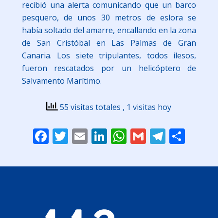
recibió una alerta comunicando que un barco
pesquero, de unos 30 metros de eslora se
había soltado del amarre, encallando en la zona
de San Cristóbal en Las Palmas de Gran
Canaria. Los siete tripulantes, todos ilesos,
fueron rescatados por un helicóptero de
Salvamento Marítimo.
55 visitas totales
, 1 visitas hoy
Facebook
Twitter
Email
LinkedIn
WhatsApp
Gmail
Telegr
Comp