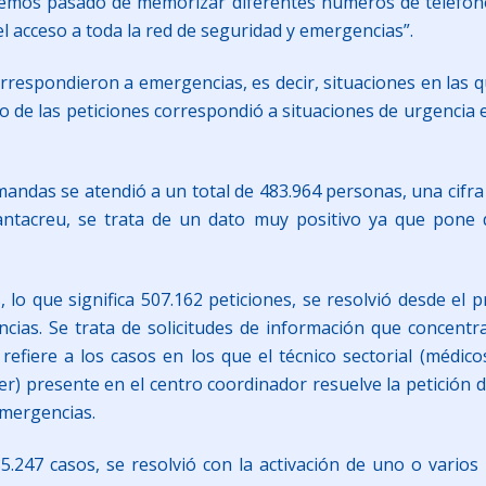
Hemos pasado de memorizar diferentes números de teléfon
el acceso a toda la red de seguridad y emergencias”.
rrespondieron a emergencias, es decir, situaciones en las qu
to de las peticiones correspondió a situaciones de urgencia
ndas se atendió a un total de 483.964 personas, una cifra l
Santacreu, se trata de un dato muy positivo ya que pone 
 lo que significa 507.162 peticiones, se resolvió desde el
cias. Se trata de solicitudes de información que concent
e refiere a los casos en los que el técnico sectorial (médic
er) presente en el centro coordinador resuelve la petición d
emergencias.
.247 casos, se resolvió con la activación de uno o varios r