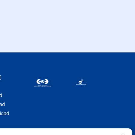
am
artir
)
d
dad
cidad