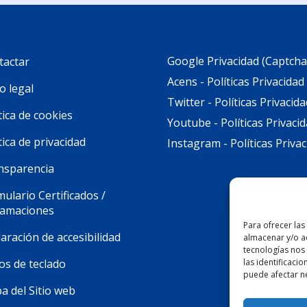
Google Privacidad (Captcha
tactar
Acens - Políticas Privacidad
o legal
Twitter - Políticas Privacida
tica de cookies
Youtube - Políticas Privaci
tica de privacidad
Instagram - Políticas Priva
nsparencia
ulario Certificados /
lamaciones
Para ofrecer las
aración de accesibilidad
almacenar y/o ac
tecnologías nos
las identificacio
os de teclado
puede afectar ne
a del Sitio web