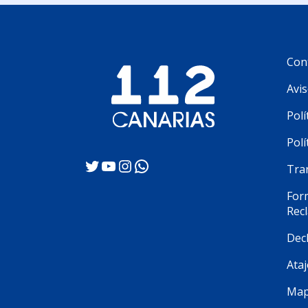
Con
Avis
Polí
Polí
Twitter
YouTube
Instagram
WhatsApp
Tra
Form
Rec
Decl
Ataj
Map