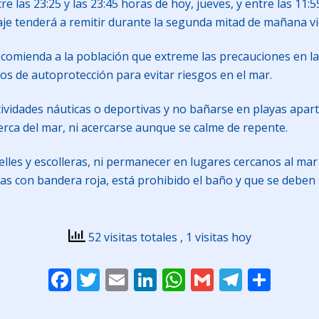
e las 23:25 y las 23:45 horas de hoy, jueves, y entre las 11:
leaje tenderá a remitir durante la segunda mitad de mañana v
comienda a la población que extreme las precauciones en las c
os de autoprotección para evitar riesgos en el mar.
tividades náuticas o deportivas y no bañarse en playas apartad
erca del mar, ni acercarse aunque se calme de repente.
les y escolleras, ni permanecer en lugares cercanos al mar
ayas con bandera roja, está prohibido el baño y que se debe
52 visitas totales
, 1 visitas hoy
Facebook
Twitter
Email
LinkedIn
WhatsApp
Gmail
Telegr
Comp