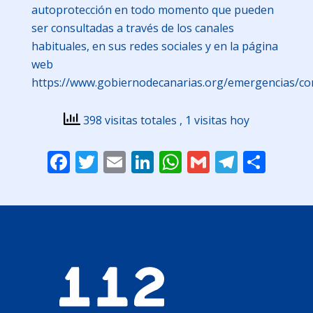
autoprotección en todo momento que pueden
ser consultadas a través de los canales
habituales, en sus redes sociales y en la página
web
https://www.gobiernodecanarias.org/emergencias/co
398 visitas totales
, 1 visitas hoy
Facebook
Twitter
Email
LinkedIn
WhatsApp
Gmail
Telegr
Comp