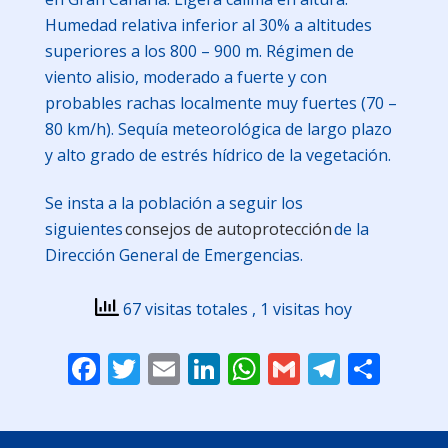
Humedad relativa inferior al 30% a altitudes
superiores a los 800 – 900 m. Régimen de
viento alisio, moderado a fuerte y con
probables rachas localmente muy fuertes (70 –
80 km/h). Sequía meteorológica de largo plazo
y alto grado de estrés hídrico de la vegetación.
Se insta a la población a seguir los
siguientes
consejos de autoprotección
de la
Dirección General de Emergencias.
67 visitas totales
, 1 visitas hoy
Facebook
Twitter
Email
LinkedIn
WhatsApp
Gmail
Telegr
Comp