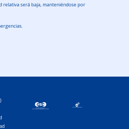
d relativa será baja, manteniéndose por
mergencias.
am
artir
)
d
dad