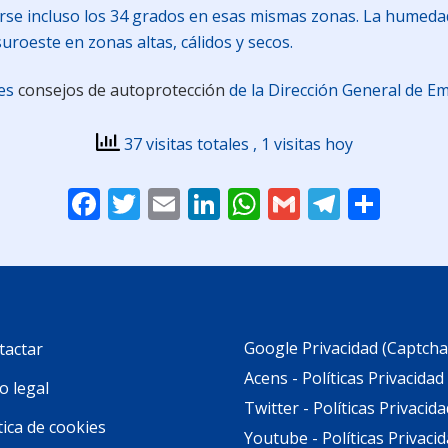
rse incluso los 34 grados en esas mismas zonas. La humeda
suroeste en zonas altas, cálidos y secos.
tes
consejos de autoprotección
de la Dirección General de E
37 visitas totales
, 1 visitas hoy
Facebook
Twitter
Email
LinkedIn
WhatsApp
Gmail
Telegr
Comp
Google Privacidad (Captcha
tactar
Acens - Políticas Privacidad
o legal
Twitter - Políticas Privacida
tica de cookies
Youtube - Políticas Privaci