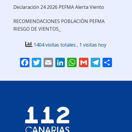
Declaración 24 2026 PEFMA Alerta Viento
RECOMENDACIONES POBLACIÓN PEFMA
RIESGO DE VIENTOS_
1404 visitas totales
, 1 visitas hoy
Facebook
Twitter
Email
LinkedIn
WhatsApp
Gmail
Telegr
Comp