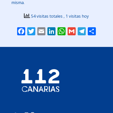
misma.
54 visitas totales
, 1 visitas hoy
Facebook
Twitter
Email
LinkedIn
WhatsApp
Gmail
Telegr
Comp