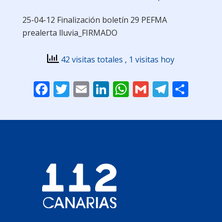
25-04-12 Finalización boletín 29 PEFMA
prealerta lluvia_FIRMADO
42 visitas totales
, 1 visitas hoy
Facebook
Twitter
Email
LinkedIn
WhatsApp
Gmail
Telegr
Comp