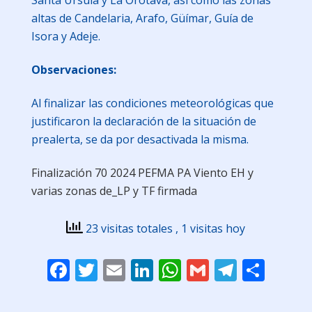
altas de Candelaria, Arafo, Güímar, Guía de
Isora y Adeje.
Observaciones:
Al finalizar las condiciones meteorológicas que
justificaron la declaración de la situación de
prealerta, se da por desactivada la misma.
Finalización 70 2024 PEFMA PA Viento EH y
varias zonas de_LP y TF firmada
23 visitas totales
, 1 visitas hoy
Facebook
Twitter
Email
LinkedIn
WhatsApp
Gmail
Telegr
Comp