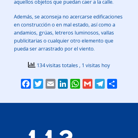
aquellos objetos que puedan caer a la calle.
Además, se aconseja no acercarse edificaciones
en construcción o en mal estado, así como a
andamios, grúas, letreros luminosos, vallas
publicitarias o cualquier otro elemento que
pueda ser arrastrado por el viento.
134 visitas totales
, 1 visitas hoy
Facebook
Twitter
Email
LinkedIn
WhatsApp
Gmail
Telegr
Comp