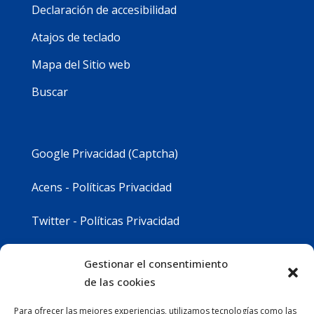
Declaración de accesibilidad
Atajos de teclado
Mapa del Sitio web
Buscar
Google Privacidad (Captcha)
Acens - Políticas Privacidad
Twitter - Políticas Privacidad
Youtube - Políticas Privacidad
Gestionar el consentimiento
de las cookies
Instagram - Políticas Privacidad
Para ofrecer las mejores experiencias, utilizamos tecnologías como las