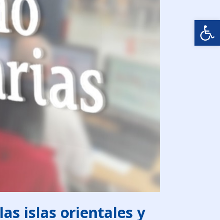
Abrir
as islas orientales y