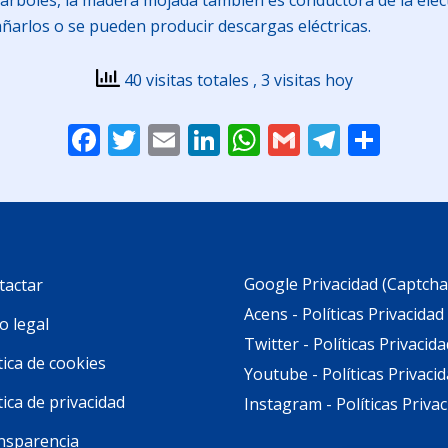
 árboles, la madera mojada también es conductora de la elec
añarlos o se pueden producir descargas eléctricas.
40 visitas totales
, 3 visitas hoy
Facebook
Twitter
Email
LinkedIn
WhatsApp
Gmail
Telegr
Comp
Google Privacidad (Captcha
tactar
Acens - Políticas Privacidad
o legal
Twitter - Políticas Privacida
tica de cookies
Youtube - Políticas Privaci
tica de privacidad
Instagram - Políticas Priva
nsparencia