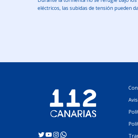
Durante la tormenta no se refugie bajo los
eléctricos, las subidas de tensión pueden d
Con
Avis
Polí
Polí
Twitter
YouTube
Instagram
WhatsApp
Tra