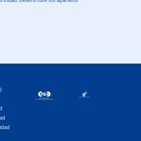
tricidad. Desenchufe los aparatos
am
artir
)
d
dad
cidad