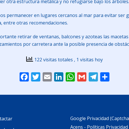
uier otra estructura metálica y no refugiarse bajo los árboles
mos permanecer en lugares cercanos al mar para evitar ser g
ia, entre otras recomendaciones.
portante retirar de ventanas, balcones y azoteas las macetas
azamientos por carretera ante la posible presencia de obstácu
122 visitas totales
, 1 visitas hoy
Facebook
Twitter
Email
LinkedIn
WhatsApp
Gmail
Telegr
Comp
Google Privacidad (Captcha
tactar
Acens - Políticas Privacidad