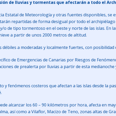
isión de lluvias y tormentas que afectarán a todo el Arc
cia Estatal de Meteorología y otras fuentes disponibles, se 
arán repartidas de forma desigual por todo el archipiélago 
/o de tipo tormentoso en el oeste y norte de las islas. En 
ieve a partir de unos 2000 metros de altitud.
s débiles a moderadas y localmente fuertes, con posibilida
specífico de Emergencias de Canarias por Riesgos de Fenóme
iones de prealerta por lluvias a partir de esta medianoche y
to y fenómenos costeros que afectan a las islas desde la p
.
uede alcanzar los 60 – 90 kilómetros por hora, afecta en may
lma, así como a Vilaflor, Macizo de Teno, zonas altas de Gra