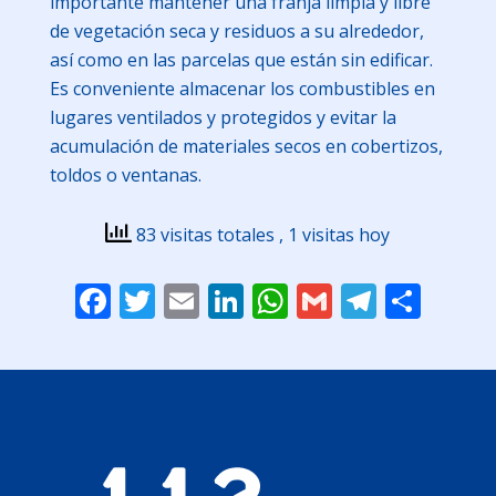
importante mantener una franja limpia y libre
de vegetación seca y residuos a su alrededor,
así como en las parcelas que están sin edificar.
Es conveniente almacenar los combustibles en
lugares ventilados y protegidos y evitar la
acumulación de materiales secos en cobertizos,
toldos o ventanas.
83 visitas totales
, 1 visitas hoy
Facebook
Twitter
Email
LinkedIn
WhatsApp
Gmail
Telegr
Comp