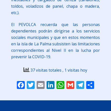
toldos, voladizos de panel, chapa o madera,
etc.).
El PEVOLCA recuerda que las personas
dependientes podrán dirigirse a los servicios
sociales municipales y que en estos momentos
en la isla de La Palma subsisten las limitaciones
correspondientes al Nivel II en la lucha por
prevenir la COVID-19.
37 visitas totales
, 1 visitas hoy
Facebook
Twitter
Email
LinkedIn
WhatsApp
Gmail
Telegr
Comp