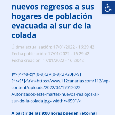
Abrir
nuevos regresos a sus
hogares de población
evacuada al sur de la
colada
Última actualización: 17/01/2022 - 16:29:42
Fecha publicación: 17/01/2022 - 16:29:42
Fecha creacion: 17/01/2022 - 16:29:42
]*>[^<>a-z]*[0-9]{2}/[0-9]{2}/20[0-9]
[^<>]*
]>\r\n»https://www.112canarias.com/112/wp-
content/uploads/2022/04/17012022-
Autorizados-este-martes-nuevos-realojos-al-
sur-de-la-colada.jpg» width=»650″ />
A partir de las 9:00 horas pueden retornar