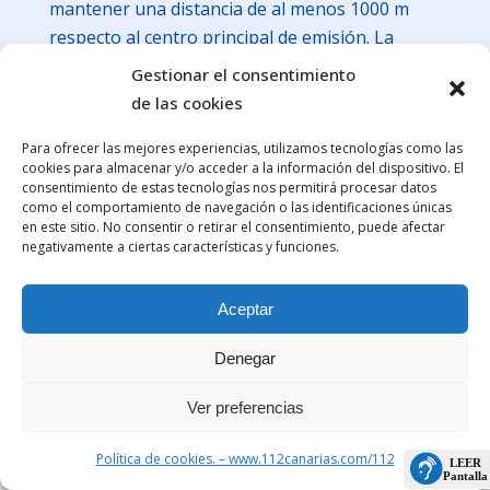
mantener una distancia de al menos 1000 m
respecto al centro principal de emisión. La
aproximación a distancias menores puede
Gestionar el consentimiento
realizarse, con fines de observación científica
de las cookies
para la gestión de la emergencia, con el visto
Para ofrecer las mejores experiencias, utilizamos tecnologías como las
bueno de la Dirección Técnica de PEVOLCA.
cookies para almacenar y/o acceder a la información del dispositivo. El
consentimiento de estas tecnologías nos permitirá procesar datos
Se ha reforzado el seguimiento continuo de la
como el comportamiento de navegación o las identificaciones únicas
en este sitio. No consentir o retirar el consentimiento, puede afectar
actividad y se comunicará cualquier cambio
negativamente a ciertas características y funciones.
significativo que se observe. Manténganse
atentos a la información que proporcionen las
Aceptar
correspondientes autoridades de Protección
Civil.
Denegar
Ver preferencias
85 visitas totales
, 1 visitas hoy
Política de cookies. – www.112canarias.com/112