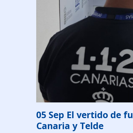
05 Sep
El vertido de fu
Canaria y Telde