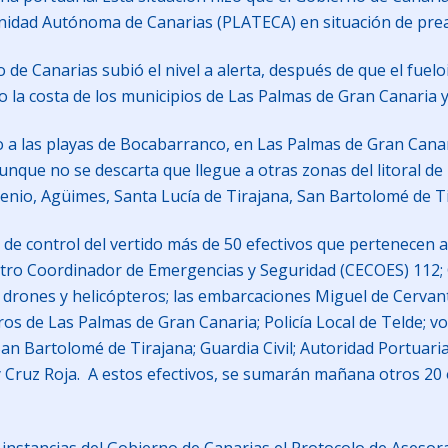
unidad Autónoma de Canarias (PLATECA) en situación de prea
o de Canarias subió el nivel a alerta, después de que el fuel
do la costa de los municipios de Las Palmas de Gran Canaria y
do a las playas de Bocabarranco, en Las Palmas de Gran Canari
unque no se descarta que llegue a otras zonas del litoral de 
enio, Agüimes, Santa Lucía de Tirajana, San Bartolomé de T
de control del vertido más de 50 efectivos que pertenecen a
tro Coordinador de Emergencias y Seguridad (CECOES) 112;
e drones y helicópteros; las embarcaciones Miguel de Cervan
s de Las Palmas de Gran Canaria; Policía Local de Telde; vol
an Bartolomé de Tirajana; Guardia Civil; Autoridad Portuari
y Cruz Roja. A estos efectivos, se sumarán mañana otros 20 