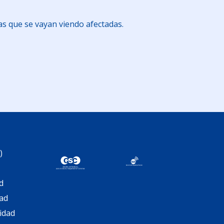
as que se vayan viendo afectadas.
am
artir
)
d
dad
cidad