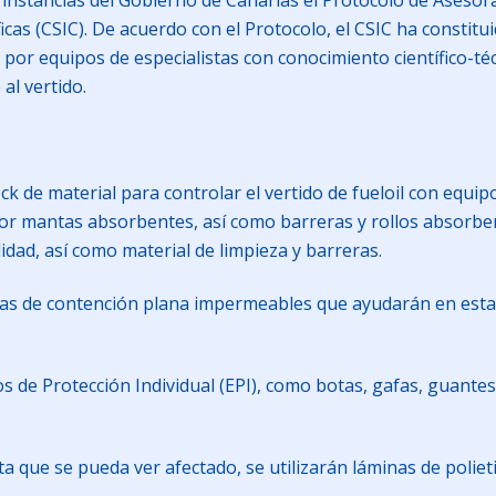
a instancias del Gobierno de Canarias el Protocolo de Aseso
icas (CSIC). De acuerdo con el Protocolo, el CSIC ha consti
por equipos de especialistas con conocimiento científico-té
al vertido.
ck de material para controlar el vertido de fueloil con equ
por mantas absorbentes, así como barreras y rollos absorben
dad, así como material de limpieza y barreras.
ras de contención plana impermeables que ayudarán en esta
s de Protección Individual (EPI), como botas, gafas, guantes
sta que se pueda ver afectado, se utilizarán láminas de poli