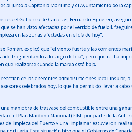
ial junto a Capitanía Marítima y el Ayuntamiento de la capi
encias del Gobierno de Canarias, Fernando Figuereo, aseguró
que se han visto afectadas por el vertido de fueloil, “seguir
mpieza en las zonas afectadas en el día de hoy”.
ntse Román, explicó que “el viento fuerte y las corrientes ma
 ido fragmentando a lo largo del día”, pero que no ha imped
en que realizarse cuando la marea esté baja.
acción de las diferentes administraciones local, insular, au
 asesores celebrados hoy, lo que ha permitido llevar a cabo
as una maniobra de trasvase del combustible entre una gabar
declaró el Plan Marítimo Nacional (PIM) por parte de la Autor
s de limpieza del Puerto y una limpiamar estuvieron realiza
a portuaria. Esta situación hizo que el Gobierno de Canarias