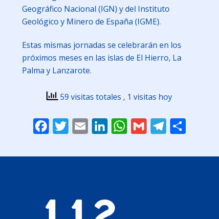
Geográfico Nacional (IGN) y del Instituto
Geológico y Minero de España (IGME).
Estas mismas jornadas se celebrarán en los
próximos meses en las islas de El Hierro, La
Palma y Lanzarote.
59 visitas totales
, 1 visitas hoy
Facebook
Twitter
Email
LinkedIn
WhatsApp
Gmail
Telegr
Comp