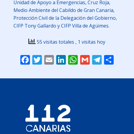
Unidad de Apoyo a Emergencias, Cruz Roja,
Medio Ambiente del Cabildo de Gran Canaria,
Protección Civil de la Delegación del Gobierno,
CIFP Tony Gallardo y CIFP Villa de Agüimes.
55 visitas totales
, 1 visitas hoy
Facebook
Twitter
Email
LinkedIn
WhatsApp
Gmail
Telegr
Comp