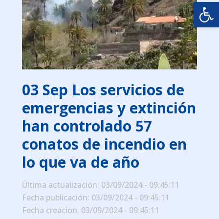
Abrir
03 Sep
Los servicios de
emergencias y extinción
han controlado 57
conatos de incendio en
lo que va de año
Última actualización: 03/09/2024 - 09:45:11
Fecha publicación: 03/09/2024 - 09:45:11
Fecha creacion: 03/09/2024 - 09:45:11