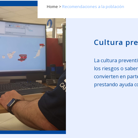
Home
>
Recomendaciones a la población
Cultura pr
La cultura prevent
los riesgos o sabe
convierten en parte
prestando ayuda co