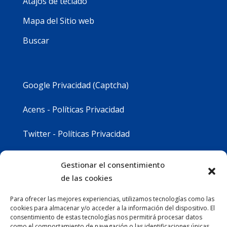
Atajos de teclado
Mapa del Sitio web
Buscar
Google Privacidad (Captcha)
Acens - Políticas Privacidad
Twitter - Políticas Privacidad
Youtube - Políticas Privacidad
Gestionar el consentimiento
de las cookies
Instagram - Políticas Privacidad
Para ofrecer las mejores experiencias, utilizamos tecnologías como las
cookies para almacenar y/o acceder a la información del dispositivo. El
consentimiento de estas tecnologías nos permitirá procesar datos
como el comportamiento de navegación o las identificaciones únicas