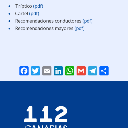
Tríptico
(pdf)
Cartel
(pdf)
Recomendaciones conductores
(pdf)
Recomendaciones mayores
(pdf)
Facebook
Twitter
Email
LinkedIn
WhatsApp
Gmail
Telegr
Comp