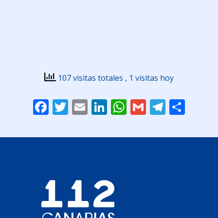
107 visitas totales
, 1 visitas hoy
Facebook
Twitter
Email
LinkedIn
WhatsApp
Gmail
Telegr
Comp