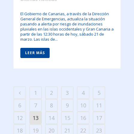
El Gobierno de Canarias, a través de la Dirección
General de Emergencias, actualiza la situación
pasando a alerta por riesgo de inundaciones
pluviales en las islas occidentales y Gran Canaria a
partir de las 12:30 horas de hoy, sábado 21 de
marzo. Las islas de...
LEER MÁS
1
2
3
4
5
6
7
8
9
10
11
12
13
14
15
16
17
18
19
20
21
22
23