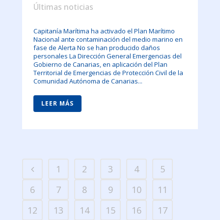
Últimas noticias
Capitanía Marítima ha activado el Plan Marítimo
Nacional ante contaminación del medio marino en
fase de Alerta No se han producido daños
personales La Dirección General Emergencias del
Gobierno de Canarias, en aplicación del Plan
Territorial de Emergencias de Protección Civil de la
Comunidad Autónoma de Canarias...
LEER MÁS
1
2
3
4
5
6
7
8
9
10
11
12
13
14
15
16
17