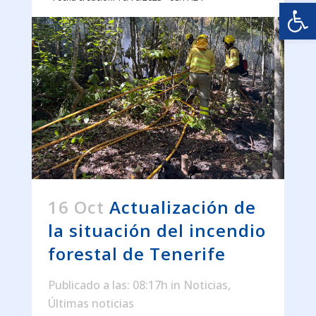
Abrir
16 Oct
Actualización de
la situación del incendio
forestal de Tenerife
Publicado a las: 08:17h
in
Noticias
,
Últimas noticias