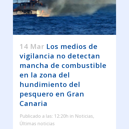
14 Mar
Los medios de
vigilancia no detectan
mancha de combustible
en la zona del
hundimiento del
pesquero en Gran
Canaria
Publicado a las: 12:20h
in
Noticias
,
Últimas noticias