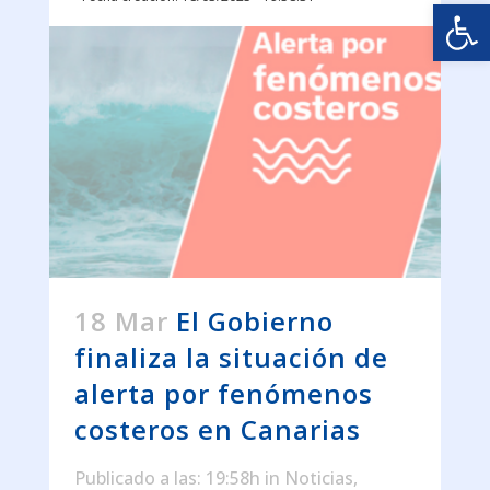
Abrir
18 Mar
El Gobierno
finaliza la situación de
alerta por fenómenos
costeros en Canarias
Publicado a las: 19:58h
in
Noticias
,