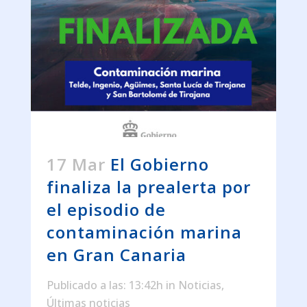
17 Mar
El Gobierno
finaliza la prealerta por
el episodio de
contaminación marina
en Gran Canaria
Publicado a las: 13:42h
in
Noticias
,
Últimas noticias