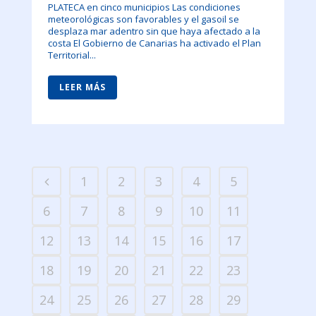
PLATECA en cinco municipios Las condiciones
meteorológicas son favorables y el gasoil se
desplaza mar adentro sin que haya afectado a la
costa El Gobierno de Canarias ha activado el Plan
Territorial...
LEER MÁS
1
2
3
4
5
6
7
8
9
10
11
12
13
14
15
16
17
18
19
20
21
22
23
24
25
26
27
28
29