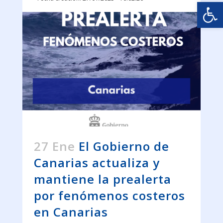
Abrir
27 Ene
El Gobierno de
Canarias actualiza y
mantiene la prealerta
por fenómenos costeros
en Canarias