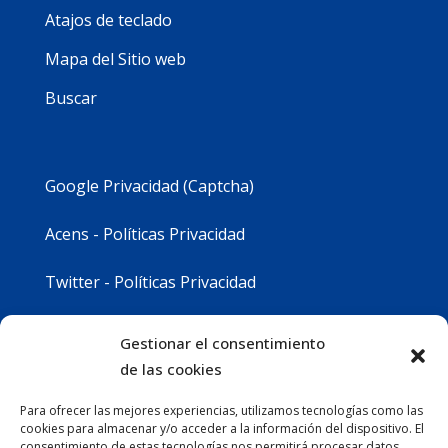
Atajos de teclado
Mapa del Sitio web
Buscar
Google Privacidad (Captcha)
Acens - Políticas Privacidad
Twitter - Políticas Privacidad
Youtube - Políticas Privacidad
Gestionar el consentimiento
de las cookies
Instagram - Políticas Privacidad
Para ofrecer las mejores experiencias, utilizamos tecnologías como las
cookies para almacenar y/o acceder a la información del dispositivo. El
consentimiento de estas tecnologías nos permitirá procesar datos