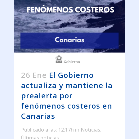
26 Ene
El Gobierno
actualiza y mantiene la
prealerta por
fenómenos costeros en
Canarias
Publicado a las: 12:17h
in
Noticias
,
Últimas noticias