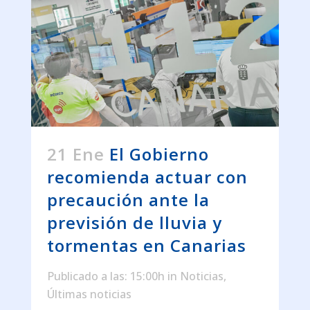
21 Ene
El Gobierno
recomienda actuar con
precaución ante la
previsión de lluvia y
tormentas en Canarias
Publicado a las: 15:00h
in
Noticias
,
Últimas noticias