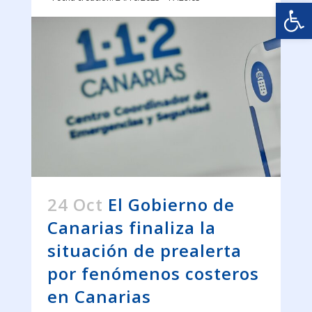
Abrir
24 Oct
El Gobierno de
Canarias finaliza la
situación de prealerta
por fenómenos costeros
en Canarias