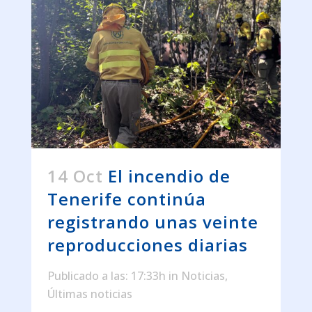
14 Oct
El incendio de
Tenerife continúa
registrando unas veinte
reproducciones diarias
Publicado a las: 17:33h
in
Noticias
,
Últimas noticias