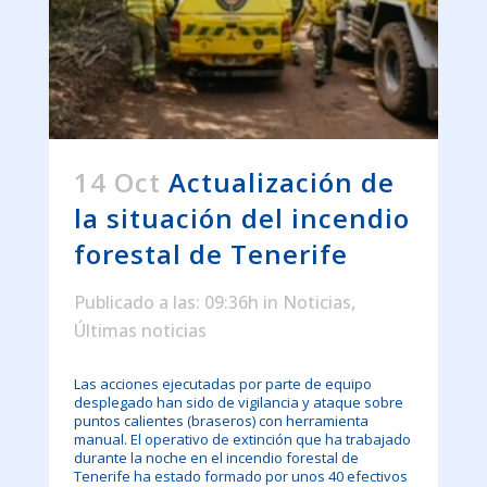
14 Oct
Actualización de
la situación del incendio
forestal de Tenerife
Publicado a las: 09:36h
in
Noticias
,
Últimas noticias
Las acciones ejecutadas por parte de equipo
desplegado han sido de vigilancia y ataque sobre
puntos calientes (braseros) con herramienta
manual. El operativo de extinción que ha trabajado
durante la noche en el incendio forestal de
Tenerife ha estado formado por unos 40 efectivos