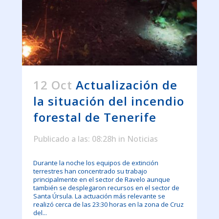
12 Oct
Actualización de
la situación del incendio
forestal de Tenerife
Publicado a las: 08:28h
in
Noticias
Durante la noche los equipos de extinción
terrestres han concentrado su trabajo
principalmente en el sector de Ravelo aunque
también se desplegaron recursos en el sector de
Santa Úrsula. La actuación más relevante se
realizó cerca de las 23:30 horas en la zona de Cruz
del...