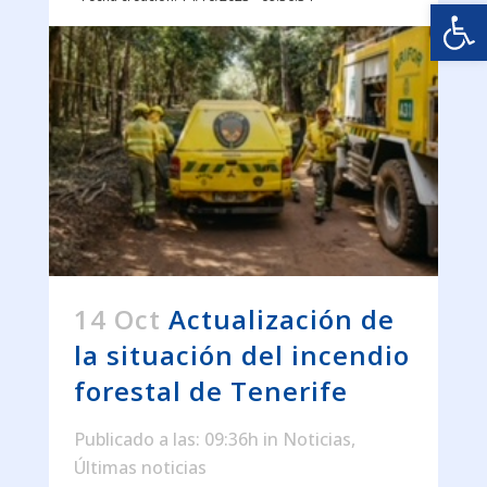
Abrir
14 Oct
Actualización de
la situación del incendio
forestal de Tenerife
Publicado a las: 09:36h
in
Noticias
,
Últimas noticias