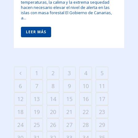
temperaturas, la calima y la extrema sequedad
hacen necesario elevar el nivel de alerta en las
islas con masa forestal El Gobierno de Canarias,
a...
LEER MÁS
1
2
3
4
5
6
7
8
9
10
11
12
13
14
15
16
17
18
19
20
21
22
23
24
25
26
27
28
29
30
31
32
33
34
35