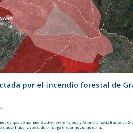
ectada por el incendio forestal de G
as
ómetros que se mantiene activo entre Tejeda y Artenara hacia Barranco Gr
áreas al haber avanzado el fuego en varias zonas de la...