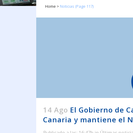
Home
>
Noticias
(Page 117)
14 Ago
El Gobierno de C
Canaria y mantiene el N
Publicado a las: 16:47h
in
Últimas notici