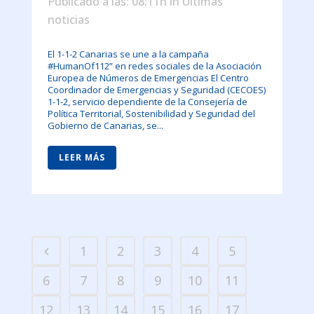
Publicado a las: 08:11h
in
Últimas
noticias
El 1-1-2 Canarias se une a la campaña
#HumanOf112” en redes sociales de la Asociación
Europea de Números de Emergencias El Centro
Coordinador de Emergencias y Seguridad (CECOES)
1-1-2, servicio dependiente de la Consejería de
Política Territorial, Sostenibilidad y Seguridad del
Gobierno de Canarias, se...
LEER MÁS
1
2
3
4
5
6
7
8
9
10
11
12
13
14
15
16
17