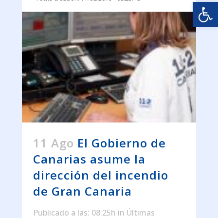
Abrir
11 Ago
El Gobierno de
Canarias asume la
dirección del incendio
de Gran Canaria
Publicado a las: 08:25h
in
Últimas