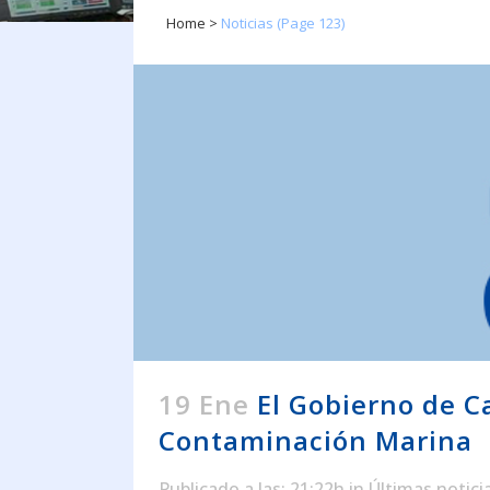
Home
>
Noticias
(Page 123)
19 Ene
El Gobierno de C
Contaminación Marina
Publicado a las: 21:22h
in
Últimas notici