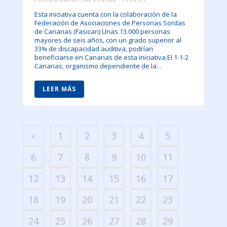
Esta iniciativa cuenta con la colaboración de la
Federación de Asociaciones de Personas Sordas
de Canarias (Fasican) Unas 13.000 personas
mayores de seis años, con un grado superior al
33% de discapacidad auditiva, podrían
beneficiarse en Canarias de esta iniciativa El 1-1-2
Canarias, organismo dependiente de la...
LEER MÁS
1
2
3
4
5
6
7
8
9
10
11
12
13
14
15
16
17
18
19
20
21
22
23
24
25
26
27
28
29