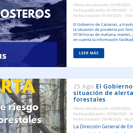
Última actualización: 01/09/2025 -
Fecha publicación: 01/09/2025 - 1
Fecha creacion: 01/09/2025 - 13:0
El Gobierno de Canarias, a travé
la situación de prealerta por fen
07:00 horas de mañana, martes, 
en cuenta la información facilitad
LEER MÁS
25 Ago
El Gobierno
situación de alert
forestales
Última actualización: 23/09/2025 -
Fecha publicación: 25/08/2025 - 0
Fecha creacion: 25/08/2025 - 06:2
La Dirección General de E