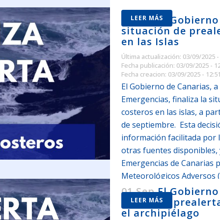
03 Sep
El Gobierno
LEER MÁS
situación de prea
en las Islas
Última actualización: 03/09/2025 -
Fecha publicación: 03/09/2025 - 1
Fecha creacion: 03/09/2025 - 12:5
El Gobierno de Canarias, a 
Emergencias, finaliza la s
costeros en las islas, a par
de septiembre. Esta decisi
información facilitada por 
otras fuentes disponibles, 
Emergencias de Canarias 
Meteorológicos Adversos 
01 Sep
El Gobierno
situación prealer
LEER MÁS
el archipiélago