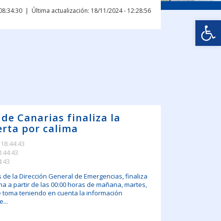
08:34:30
Última actualización: 18/11/2024 - 12:28:56
Abrir
 de Canarias finaliza la
erta por calima
 18:44:43
8:44:43
4:43
s de la Dirección General de Emergencias, finaliza
ima a partir de las 00:00 horas de mañana, martes,
e toma teniendo en cuenta la información
...