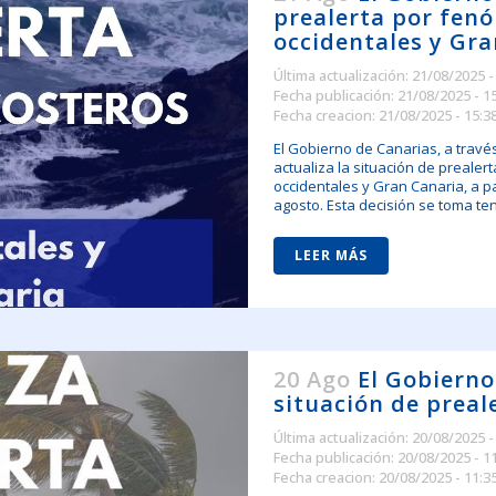
prealerta por fenó
occidentales y Gr
Última actualización: 21/08/2025 -
Fecha publicación: 21/08/2025 - 1
Fecha creacion: 21/08/2025 - 15:3
El Gobierno de Canarias, a travé
actualiza la situación de prealer
occidentales y Gran Canaria, a pa
agosto. Esta decisión se toma te
LEER MÁS
20 Ago
El Gobierno
situación de preal
Última actualización: 20/08/2025 -
Fecha publicación: 20/08/2025 - 1
Fecha creacion: 20/08/2025 - 11:3