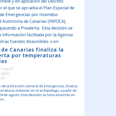
nible y en aplicación del Decreto
r el que se aprueba el Plan Especial de
n de Emergencias por Incendios
d Autónoma de Canarias (INFOCA),
a pasando a Prealerta. Esta decisión se
 información facilitada por la Agencia
otras fuentes disponibles, y en
 de Protección Civil y Atención de
 de Canarias finaliza la
lerta por temperaturas
s Forestales de la Comunidad Autónoma
ias
 17:42:37
7:42:37
2:37
s de la Dirección General de Emergencias, finaliza
peraturas máximas en el archipiélago, a partir de
24 de agosto. Esta decisión se toma teniendo en
or...