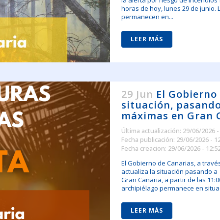
la alerta por riesgo de incendios
horas de hoy, lunes 29 de junio. 
permanecen en...
LEER MÁS
29 Jun
El Gobierno 
situación, pasand
máximas en Gran 
Última actualización: 29/06/2026 -
Fecha publicación: 29/06/2026 - 1
Fecha creacion: 29/06/2026 - 12:5
El Gobierno de Canarias, a travé
actualiza la situación pasando a
Gran Canaria, a partir de las 11:0
archipiélago permanece en situac
LEER MÁS