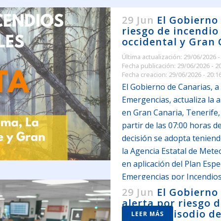
29 Jun
El Gobierno 
riesgo de incendio 
occidental y Gran 
Última actualización: 29/06/2026 -
Fecha publicación: 29/06/2026 - 2
Fecha creacion: 29/06/2026 - 20:1
El Gobierno de Canarias, a 
Emergencias, actualiza la a
en Gran Canaria, Tenerife,
partir de las 07:00 horas d
decisión se adopta teniend
la Agencia Estatal de Mete
en aplicación del Plan Espe
Emergencias por Incendio
de Canarias (INFOCA).
29 Jun
El Gobierno
alerta por riesgo d
primer episodio de
LEER MÁS