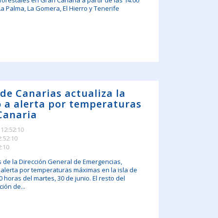
 forestales en Gran Canaria a partir de las 14:00
La Palma, La Gomera, El Hierro y Tenerife
de Canarias actualiza la
o a alerta por temperaturas
Canaria
 12:52:10
2:52:10
2:10
s de la Dirección General de Emergencias,
 alerta por temperaturas máximas en la isla de
0 horas del martes, 30 de junio. El resto del
ión de...