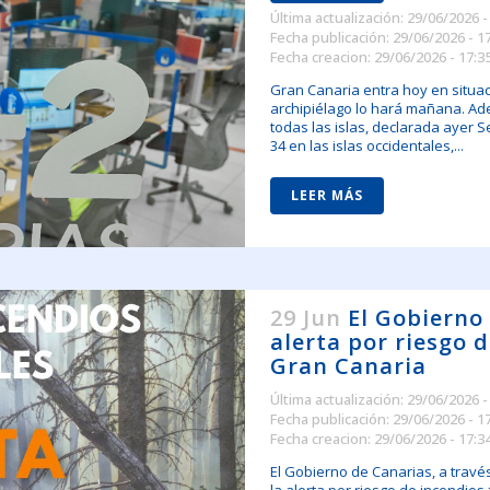
Última actualización: 29/06/2026 -
Fecha publicación: 29/06/2026 - 1
Fecha creacion: 29/06/2026 - 17:3
Gran Canaria entra hoy en situaci
archipiélago lo hará mañana. Ade
todas las islas, declarada ayer
34 en las islas occidentales,...
LEER MÁS
29 Jun
El Gobierno
alerta por riesgo 
Gran Canaria
Última actualización: 29/06/2026 -
Fecha publicación: 29/06/2026 - 1
Fecha creacion: 29/06/2026 - 17:3
El Gobierno de Canarias, a travé