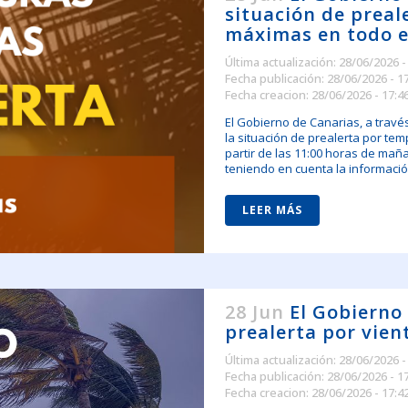
situación de prea
máximas en todo e
Última actualización: 28/06/2026 -
Fecha publicación: 28/06/2026 - 1
Fecha creacion: 28/06/2026 - 17:4
El Gobierno de Canarias, a travé
la situación de prealerta por te
partir de las 11:00 horas de maña
teniendo en cuenta la información 
LEER MÁS
28 Jun
El Gobierno
prealerta por vien
Última actualización: 28/06/2026 -
Fecha publicación: 28/06/2026 - 1
Fecha creacion: 28/06/2026 - 17:4