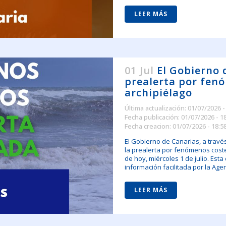
LEER MÁS
01 Jul
El Gobierno 
prealerta por fenó
archipiélago
Última actualización: 01/07/2026 -
Fecha publicación: 01/07/2026 - 1
Fecha creacion: 01/07/2026 - 18:5
El Gobierno de Canarias, a travé
la prealerta por fenómenos coster
de hoy, miércoles 1 de julio. Est
información facilitada por la Agen
LEER MÁS