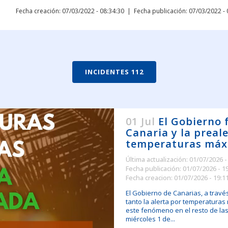
Fecha creación: 07/03/2022 - 08:34:30
Fecha publicación: 07/03/2022 - 
INCIDENTES 112
01 Jul
El Gobierno f
Canaria y la preale
temperaturas máx
Última actualización: 01/07/2026 -
Fecha publicación: 01/07/2026 - 1
Fecha creacion: 01/07/2026 - 19:1
El Gobierno de Canarias, a travé
tanto la alerta por temperatura
este fenómeno en el resto de las 
miércoles 1 de...