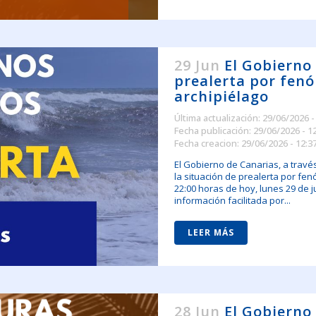
29 Jun
El Gobierno
prealerta por fenó
archipiélago
Última actualización: 29/06/2026 -
Fecha publicación: 29/06/2026 - 1
Fecha creacion: 29/06/2026 - 12:3
El Gobierno de Canarias, a travé
la situación de prealerta por fen
22:00 horas de hoy, lunes 29 de j
información facilitada por...
LEER MÁS
28 Jun
El Gobierno