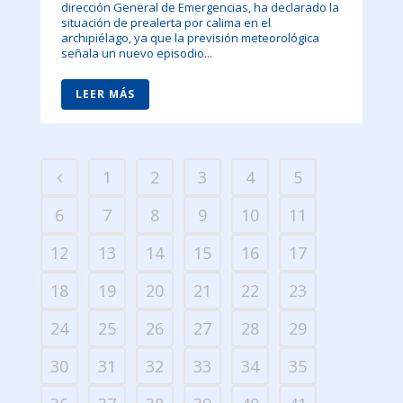
dirección General de Emergencias, ha declarado la
situación de prealerta por calima en el
archipiélago, ya que la previsión meteorológica
señala un nuevo episodio...
LEER MÁS
1
2
3
4
5
6
7
8
9
10
11
12
13
14
15
16
17
18
19
20
21
22
23
24
25
26
27
28
29
30
31
32
33
34
35